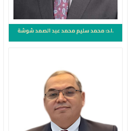
.ا.د: محمد سليم محمد عبد الصمد شوشة