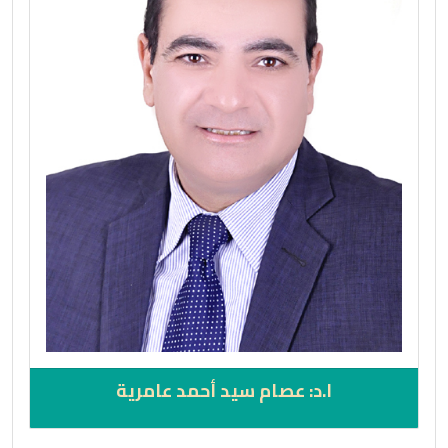
ا.د: عصام سيد أحمد عامرية