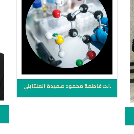
.ا.د: فاطمة محمود صميدة العنتابلي