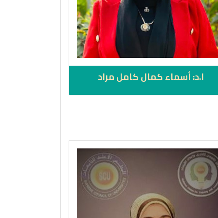
ا.د: أسماء كمال كامل مراد