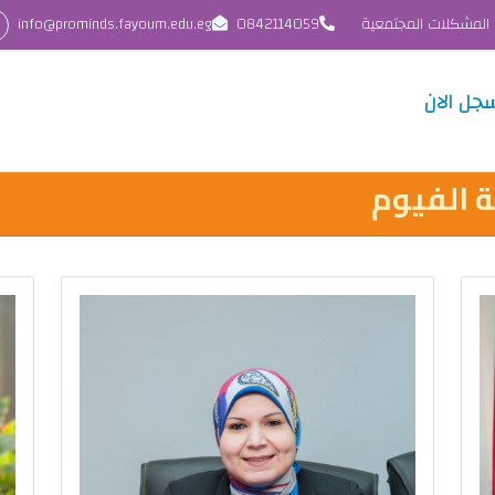
 المشكلات المجتمعية
0842114059
info@prominds.fayoum.edu.eg
جل الان
 الفيوم