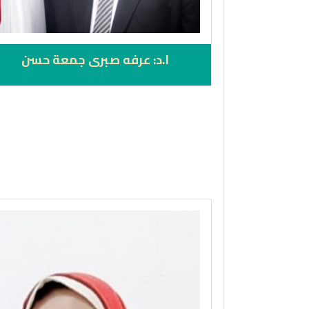
ا.د: عرفه صبرى جمعة حسن