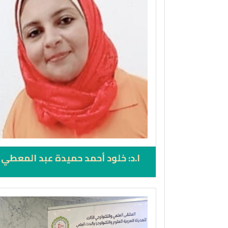
ا.د: خلود أحمد حميدة عبد المعطي