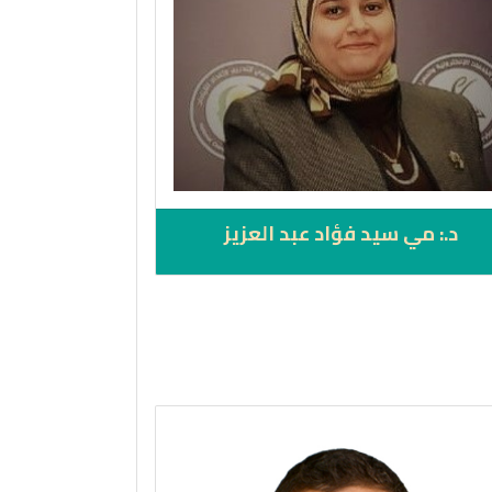
د.: مي سيد فؤاد عبد العزيز