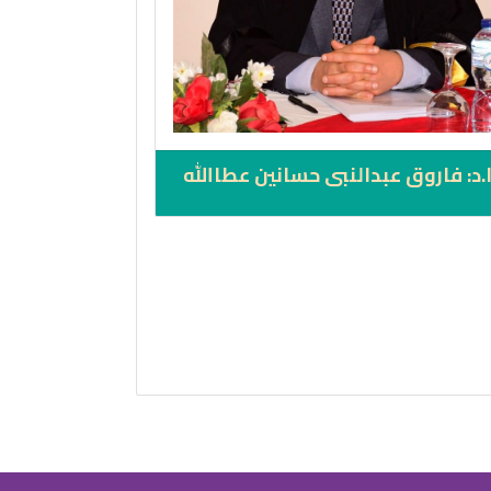
ا.د: فاروق عبدالنبى حسانين عطاالله