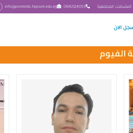
 المشكلات المجتمعية
0842114059
info@prominds.fayoum.edu.eg
جل الان
 الفيوم