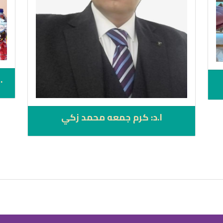
.
ا.د: كرم جمعه محمد زكي