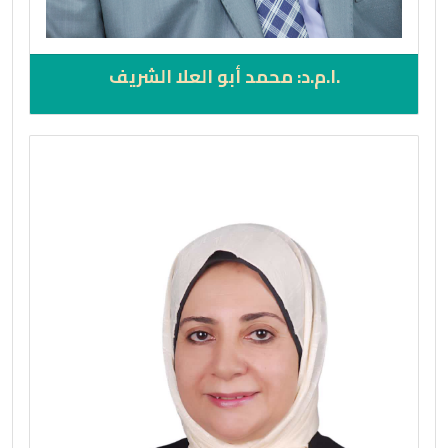
.ا.م.د: محمد أبو العلا الشريف