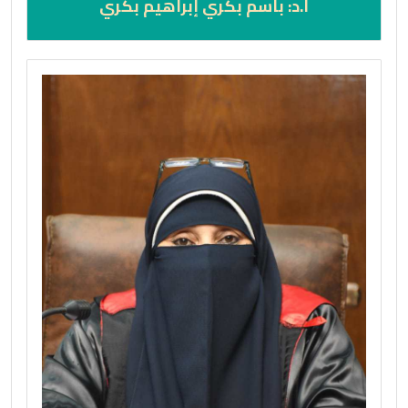
ا.د: باسم بكري إبراهيم بكري