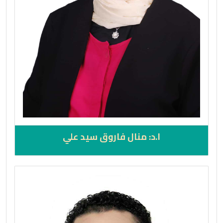
ا.د: منال فاروق سيد علي