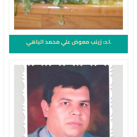
.ا.د: زينب معوض علي محمد الباهي