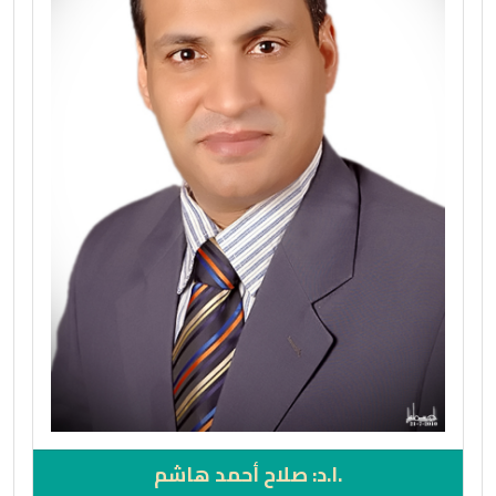
.ا.د: صلاح أحمد هاشم