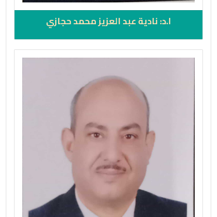
ا.د: نادية عبد العزيز محمد حجازي