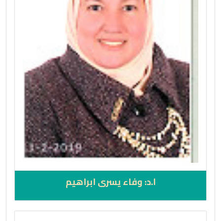
ا.د: وفاء يسرى ابراهيم