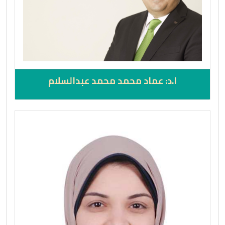
ا.د: عماد محمد محمد عبدالسلام