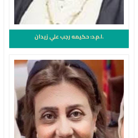
.ا.م.د: حكيمه رجب علي زيدان