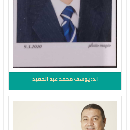
ا.د: يوسف محمد عبد الحميد