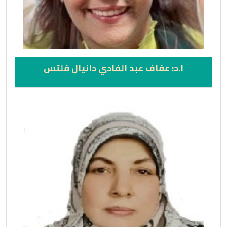
ا.د: عفاف عبد الفادي دانيال فلتس