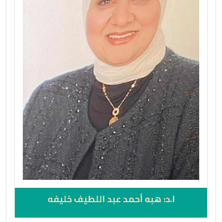
ا.د: هبه أحمد عبد اللطيف خليفه