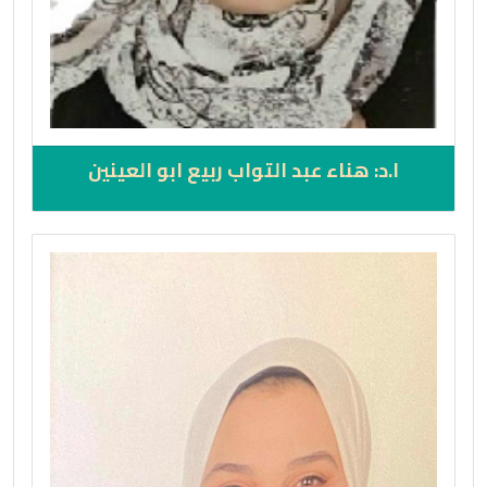
ا.د: هناء عبد التواب ربيع ابو العينين