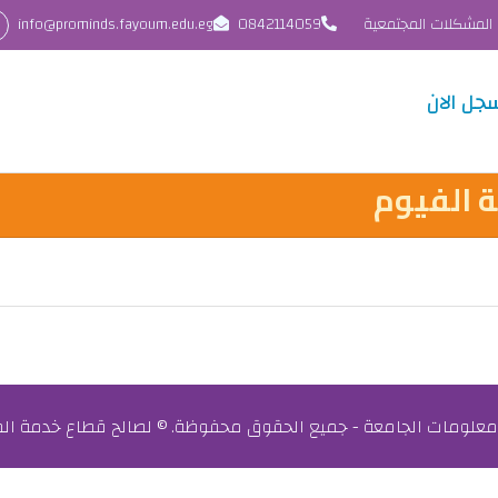
 المشكلات المجتمعية
0842114059
info@prominds.fayoum.edu.eg
جل الان
 الفيوم
معلومات الجامعة - جميع الحقوق محفوظة. © لصالح قطاع خدمة المجت