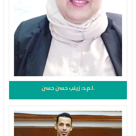
.ا.م.د: زينب حسن حسن