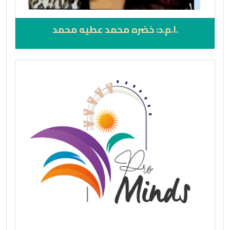
.ا.م.د: خضره محمد عطيه محمد