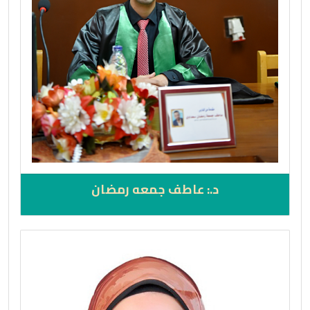
د.: عاطف جمعه رمضان