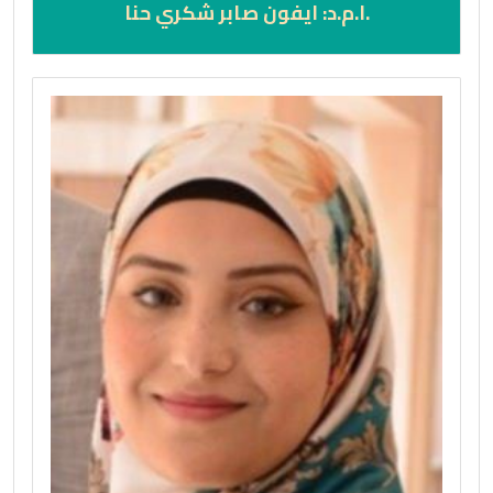
.ا.م.د: ايفون صابر شكري حنا