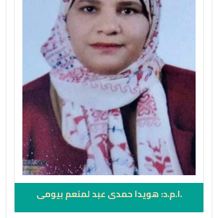
.ا.م.د: هويدا حمدى عبد لمنعم بيومى