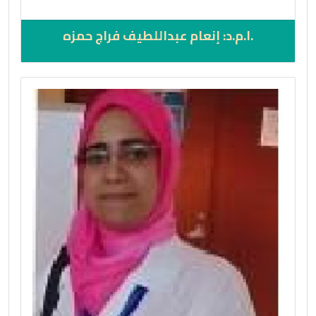
.ا.م.د: إنعام عبداللطيف فراج حمزه