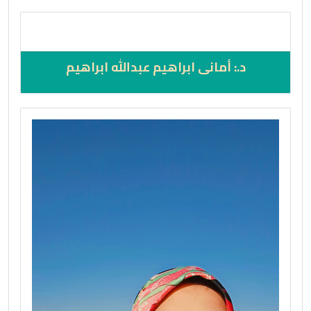
د.: أمانى ابراهيم عبدالله ابراهيم