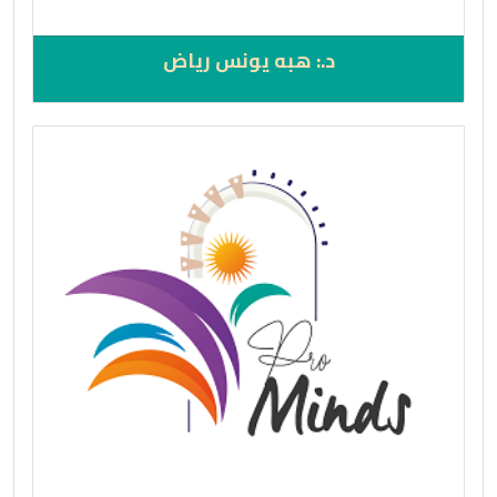
د.: هبه يونس رياض