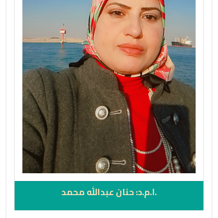
.ا.م.د: حنان عبدالله محمد