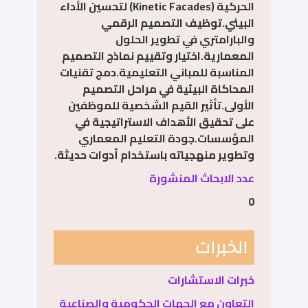
الحركية (Kinetic Facades) لتحسين الأداء
البيئي.توظيف التصميم الرقمي
والبارامتري في تطوير الحلول
المعمارية.اختيار وتقييم نماذج التصميم
المناسبة للمباني التعليمية.دمج تقنيات
المحاكاة البيئية في مراحل التصميم
الأولى.تأثير القيم الشخصية للموظفين
على تحقيق الأهداف الاستراتيجية في
المؤسسات.جودة التعليم المعماري
وتطوير منهجياته باستخدام أدوات حديثة.
عدد الابحاث المنشورة
0
الخبرات
خبرات الاستشارات
التعاون مع الجهات الحكومية والصناعية