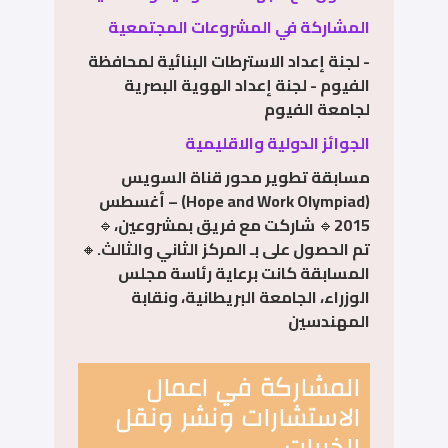
المشاركة في المشروعات المجتمعية
- لجنة إعداد الاسترطات البنائية لمحافظة
الفيوم - لجنة إعداد الهوية البصرية
لجامعة الفيوم
الجوائز الدولية والاقليمية
مسابقة تطوير محور قناة السويس
(Hope and Work Olympiad) – أغسطس
2015🔹 شاركت مع فريق بمشروعين،🔹
تم الحصول على بـ المركز الثاني والثالث.🔸
المسابقة كانت برعاية رئاسة مجلس
الوزراء، الجامعة البريطانية، ونقابة
المهندسين
المشاركة في اعمال
الاستشارات ونشر ونقل
الخبرات