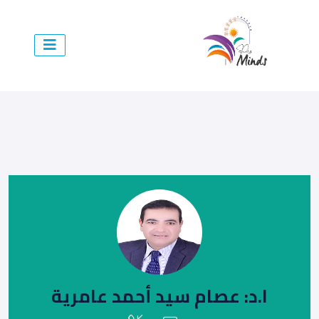
ا.د: عصام سيد أحمد عامرية