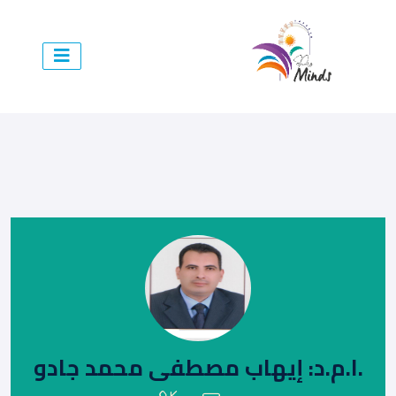
.ا.م.د: إيهاب مصطفى محمد جادو