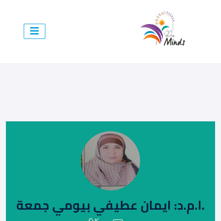
.ا.م.د: ايمان عطيفي بيومي جمعة