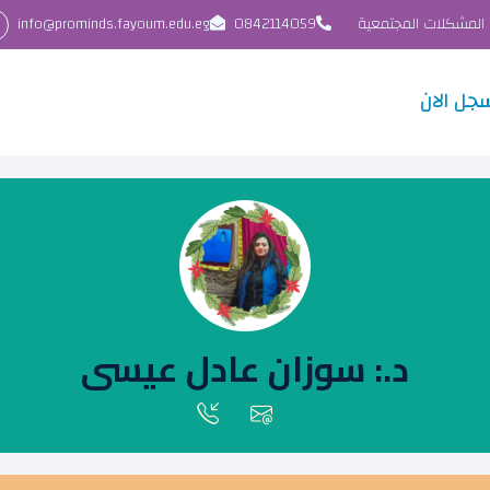
 المشكلات المجتمعية
0842114059
info@prominds.fayoum.edu.eg
جل الان
د.: سوزان عادل عيسى