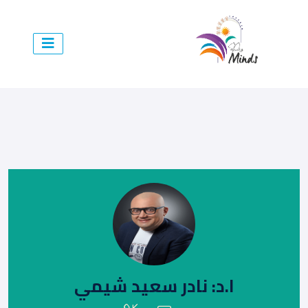
ا.د: نادر سعيد شيمي